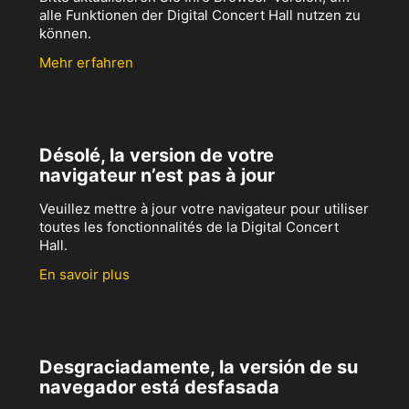
alle Funktionen der Digital Concert Hall nutzen zu
können.
Mehr erfahren
Désolé, la version de votre
navigateur n’est pas à jour
Veuillez mettre à jour votre navigateur pour utiliser
toutes les fonctionnalités de la Digital Concert
Hall.
En savoir plus
Desgraciadamente, la versión de su
navegador está desfasada