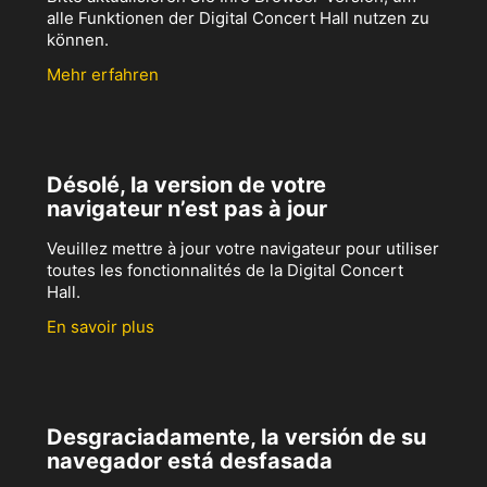
alle Funktionen der Digital Concert Hall nutzen zu
können.
Mehr erfahren
Désolé, la version de votre
navigateur n’est pas à jour
Veuillez mettre à jour votre navigateur pour utiliser
toutes les fonctionnalités de la Digital Concert
Hall.
En savoir plus
Desgraciadamente, la versión de su
navegador está desfasada