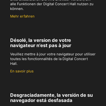
alle Funktionen der Digital Concert Hall nutzen zu
können.
Mehr erfahren
Désolé, la version de votre
navigateur n’est pas à jour
Veuillez mettre à jour votre navigateur pour utiliser
toutes les fonctionnalités de la Digital Concert
Hall.
En savoir plus
Desgraciadamente, la versión de su
navegador está desfasada