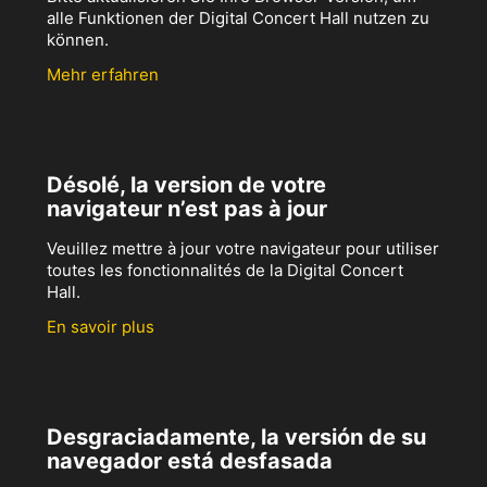
alle Funktionen der Digital Concert Hall nutzen zu
können.
Mehr erfahren
Désolé, la version de votre
navigateur n’est pas à jour
Veuillez mettre à jour votre navigateur pour utiliser
toutes les fonctionnalités de la Digital Concert
Hall.
En savoir plus
Desgraciadamente, la versión de su
navegador está desfasada