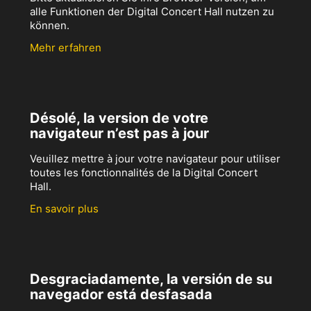
alle Funktionen der Digital Concert Hall nutzen zu
können.
Mehr erfahren
Désolé, la version de votre
navigateur n’est pas à jour
Veuillez mettre à jour votre navigateur pour utiliser
toutes les fonctionnalités de la Digital Concert
Hall.
En savoir plus
Desgraciadamente, la versión de su
navegador está desfasada