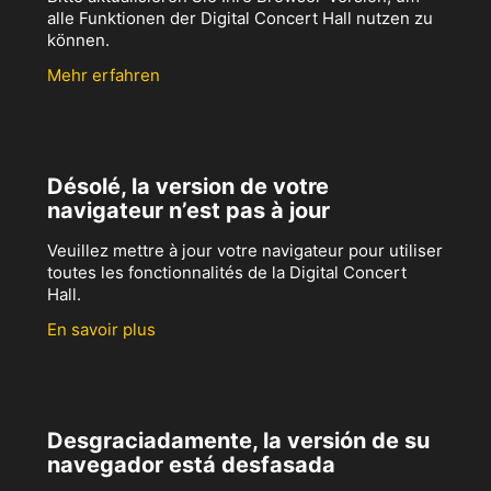
alle Funktionen der Digital Concert Hall nutzen zu
können.
Mehr erfahren
Désolé, la version de votre
navigateur n’est pas à jour
Veuillez mettre à jour votre navigateur pour utiliser
toutes les fonctionnalités de la Digital Concert
Hall.
En savoir plus
Desgraciadamente, la versión de su
navegador está desfasada