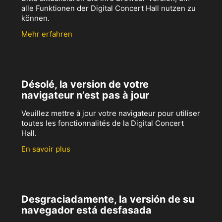
alle Funktionen der Digital Concert Hall nutzen zu
können.
Mehr erfahren
Désolé, la version de votre
navigateur n’est pas à jour
Veuillez mettre à jour votre navigateur pour utiliser
toutes les fonctionnalités de la Digital Concert
Hall.
En savoir plus
Desgraciadamente, la versión de su
navegador está desfasada