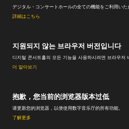
デジタル・コンサートホールの全ての機能をご利用いた
詳細はこちら
지원되지 않는 브라우저 버전입니다
디지털 콘서트홀의 모든 기능을 사용하시려면 브라우저 
더 알아보기
抱歉，您当前的浏览器版本过低
请更新您的浏览器，以便使用数字音乐厅的所有功能。
了解更多