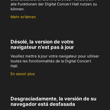
alle Funktionen der Digital Concert Hall nutzen zu
können.
Mehr erfahren
Désolé, la version de votre
navigateur n’est pas à jour
Veuillez mettre à jour votre navigateur pour utiliser
toutes les fonctionnalités de la Digital Concert
Hall.
En savoir plus
Desgraciadamente, la versión de su
navegador está desfasada