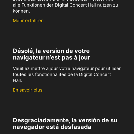
alle Funktionen der Digital Concert Hall nutzen zu
können.
Mehr erfahren
Désolé, la version de votre
navigateur n’est pas à jour
Veuillez mettre à jour votre navigateur pour utiliser
toutes les fonctionnalités de la Digital Concert
Hall.
En savoir plus
Desgraciadamente, la versión de su
navegador está desfasada