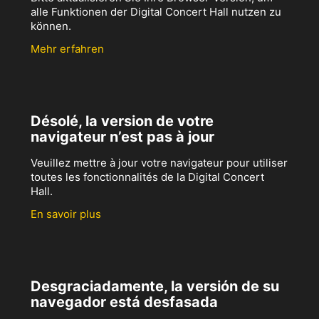
alle Funktionen der Digital Concert Hall nutzen zu
können.
Mehr erfahren
Désolé, la version de votre
navigateur n’est pas à jour
Veuillez mettre à jour votre navigateur pour utiliser
toutes les fonctionnalités de la Digital Concert
Hall.
En savoir plus
Desgraciadamente, la versión de su
navegador está desfasada