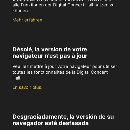
alle Funktionen der Digital Concert Hall nutzen zu
können.
Mehr erfahren
Désolé, la version de votre
navigateur n’est pas à jour
Veuillez mettre à jour votre navigateur pour utiliser
toutes les fonctionnalités de la Digital Concert
Hall.
En savoir plus
Desgraciadamente, la versión de su
navegador está desfasada