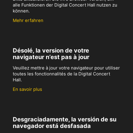
alle Funktionen der Digital Concert Hall nutzen zu
können.
Mehr erfahren
Désolé, la version de votre
navigateur n’est pas à jour
Veuillez mettre à jour votre navigateur pour utiliser
toutes les fonctionnalités de la Digital Concert
Hall.
En savoir plus
Desgraciadamente, la versión de su
navegador está desfasada