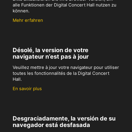
alle Funktionen der Digital Concert Hall nutzen zu
können.
Mehr erfahren
Désolé, la version de votre
navigateur n’est pas à jour
Veuillez mettre à jour votre navigateur pour utiliser
toutes les fonctionnalités de la Digital Concert
Hall.
En savoir plus
Desgraciadamente, la versión de su
navegador está desfasada