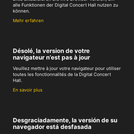
alle Funktionen der Digital Concert Hall nutzen zu
können.
Mehr erfahren
Désolé, la version de votre
navigateur n’est pas à jour
Veuillez mettre à jour votre navigateur pour utiliser
toutes les fonctionnalités de la Digital Concert
Hall.
En savoir plus
Desgraciadamente, la versión de su
navegador está desfasada