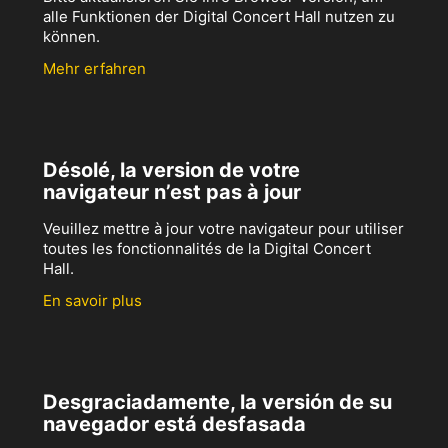
alle Funktionen der Digital Concert Hall nutzen zu
können.
Mehr erfahren
Désolé, la version de votre
navigateur n’est pas à jour
Veuillez mettre à jour votre navigateur pour utiliser
toutes les fonctionnalités de la Digital Concert
Hall.
En savoir plus
Desgraciadamente, la versión de su
navegador está desfasada