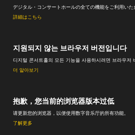
デジタル・コンサートホールの全ての機能をご利用いた
詳細はこちら
지원되지 않는 브라우저 버전입니다
디지털 콘서트홀의 모든 기능을 사용하시려면 브라우저 
더 알아보기
抱歉，您当前的浏览器版本过低
请更新您的浏览器，以便使用数字音乐厅的所有功能。
了解更多