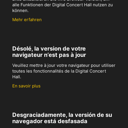
alle Funktionen der Digital Concert Hall nutzen zu
können.
Mehr erfahren
Désolé, la version de votre
navigateur n’est pas à jour
Veuillez mettre à jour votre navigateur pour utiliser
toutes les fonctionnalités de la Digital Concert
Hall.
En savoir plus
Desgraciadamente, la versión de su
navegador está desfasada