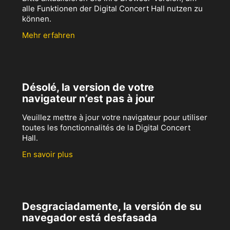
alle Funktionen der Digital Concert Hall nutzen zu
können.
Mehr erfahren
Désolé, la version de votre
navigateur n’est pas à jour
Veuillez mettre à jour votre navigateur pour utiliser
toutes les fonctionnalités de la Digital Concert
Hall.
En savoir plus
Desgraciadamente, la versión de su
navegador está desfasada