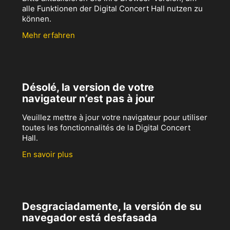
alle Funktionen der Digital Concert Hall nutzen zu
können.
Mehr erfahren
Désolé, la version de votre
navigateur n’est pas à jour
Veuillez mettre à jour votre navigateur pour utiliser
toutes les fonctionnalités de la Digital Concert
Hall.
En savoir plus
Desgraciadamente, la versión de su
navegador está desfasada