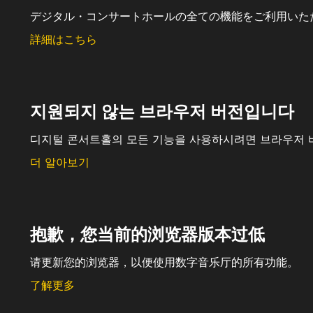
デジタル・コンサートホールの全ての機能をご利用いた
詳細はこちら
지원되지 않는 브라우저 버전입니다
디지털 콘서트홀의 모든 기능을 사용하시려면 브라우저 
더 알아보기
抱歉，您当前的浏览器版本过低
请更新您的浏览器，以便使用数字音乐厅的所有功能。
了解更多