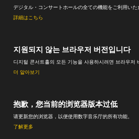
デジタル・コンサートホールの全ての機能をご利用いた
詳細はこちら
지원되지 않는 브라우저 버전입니다
디지털 콘서트홀의 모든 기능을 사용하시려면 브라우저 
더 알아보기
抱歉，您当前的浏览器版本过低
请更新您的浏览器，以便使用数字音乐厅的所有功能。
了解更多