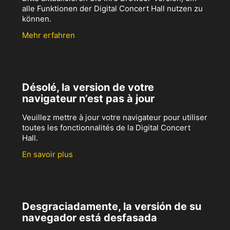
alle Funktionen der Digital Concert Hall nutzen zu
können.
Mehr erfahren
Désolé, la version de votre
navigateur n’est pas à jour
Veuillez mettre à jour votre navigateur pour utiliser
toutes les fonctionnalités de la Digital Concert
Hall.
En savoir plus
Desgraciadamente, la versión de su
navegador está desfasada