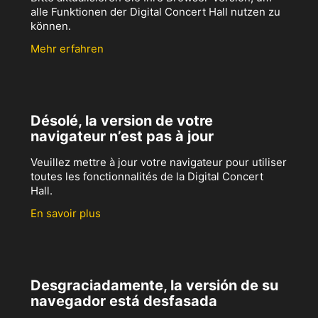
alle Funktionen der Digital Concert Hall nutzen zu
können.
Mehr erfahren
Désolé, la version de votre
navigateur n’est pas à jour
Veuillez mettre à jour votre navigateur pour utiliser
toutes les fonctionnalités de la Digital Concert
Hall.
En savoir plus
Desgraciadamente, la versión de su
navegador está desfasada