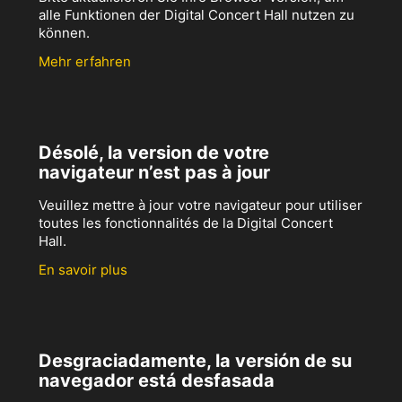
alle Funktionen der Digital Concert Hall nutzen zu
können.
Mehr erfahren
Désolé, la version de votre
navigateur n’est pas à jour
Veuillez mettre à jour votre navigateur pour utiliser
toutes les fonctionnalités de la Digital Concert
Hall.
En savoir plus
Desgraciadamente, la versión de su
navegador está desfasada