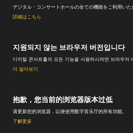
デジタル・コンサートホールの全ての機能をご利用いた
詳細はこちら
지원되지 않는 브라우저 버전입니다
디지털 콘서트홀의 모든 기능을 사용하시려면 브라우저 
더 알아보기
抱歉，您当前的浏览器版本过低
请更新您的浏览器，以便使用数字音乐厅的所有功能。
了解更多