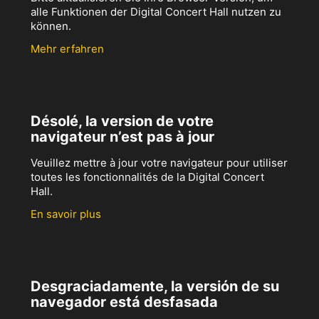
alle Funktionen der Digital Concert Hall nutzen zu
können.
Mehr erfahren
Désolé, la version de votre
navigateur n’est pas à jour
Veuillez mettre à jour votre navigateur pour utiliser
toutes les fonctionnalités de la Digital Concert
Hall.
En savoir plus
Desgraciadamente, la versión de su
navegador está desfasada