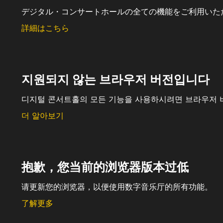
デジタル・コンサートホールの全ての機能をご利用いた
詳細はこちら
지원되지 않는 브라우저 버전입니다
디지털 콘서트홀의 모든 기능을 사용하시려면 브라우저 
더 알아보기
抱歉，您当前的浏览器版本过低
请更新您的浏览器，以便使用数字音乐厅的所有功能。
了解更多