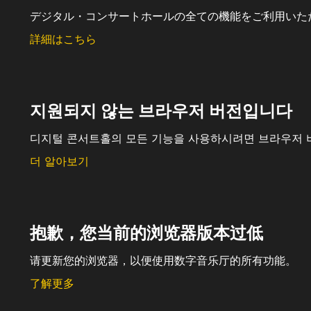
デジタル・コンサートホールの全ての機能をご利用いた
詳細はこちら
지원되지 않는 브라우저 버전입니다
디지털 콘서트홀의 모든 기능을 사용하시려면 브라우저 
더 알아보기
抱歉，您当前的浏览器版本过低
请更新您的浏览器，以便使用数字音乐厅的所有功能。
了解更多