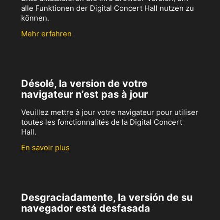
alle Funktionen der Digital Concert Hall nutzen zu
können.
Mehr erfahren
Désolé, la version de votre
navigateur n’est pas à jour
Veuillez mettre à jour votre navigateur pour utiliser
toutes les fonctionnalités de la Digital Concert
Hall.
En savoir plus
Desgraciadamente, la versión de su
navegador está desfasada