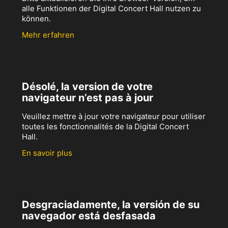
alle Funktionen der Digital Concert Hall nutzen zu
können.
Mehr erfahren
Désolé, la version de votre
navigateur n’est pas à jour
Veuillez mettre à jour votre navigateur pour utiliser
toutes les fonctionnalités de la Digital Concert
Hall.
En savoir plus
Desgraciadamente, la versión de su
navegador está desfasada