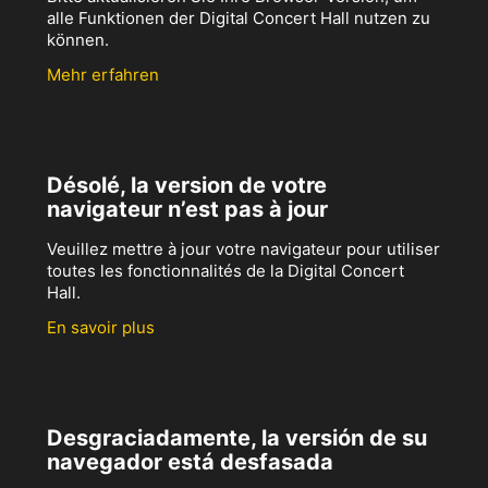
alle Funktionen der Digital Concert Hall nutzen zu
können.
Mehr erfahren
Désolé, la version de votre
navigateur n’est pas à jour
Veuillez mettre à jour votre navigateur pour utiliser
toutes les fonctionnalités de la Digital Concert
Hall.
En savoir plus
Desgraciadamente, la versión de su
navegador está desfasada