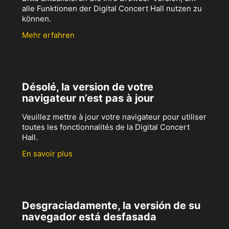
alle Funktionen der Digital Concert Hall nutzen zu
können.
Mehr erfahren
Désolé, la version de votre
navigateur n’est pas à jour
Veuillez mettre à jour votre navigateur pour utiliser
toutes les fonctionnalités de la Digital Concert
Hall.
En savoir plus
Desgraciadamente, la versión de su
navegador está desfasada