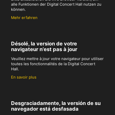
alle Funktionen der Digital Concert Hall nutzen zu
können.
Mehr erfahren
Désolé, la version de votre
navigateur n’est pas à jour
Veuillez mettre à jour votre navigateur pour utiliser
toutes les fonctionnalités de la Digital Concert
Hall.
En savoir plus
Desgraciadamente, la versión de su
navegador está desfasada