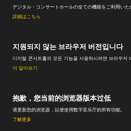
デジタル・コンサートホールの全ての機能をご利用いた
詳細はこちら
지원되지 않는 브라우저 버전입니다
디지털 콘서트홀의 모든 기능을 사용하시려면 브라우저 
더 알아보기
抱歉，您当前的浏览器版本过低
请更新您的浏览器，以便使用数字音乐厅的所有功能。
了解更多