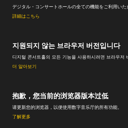
デジタル・コンサートホールの全ての機能をご利用いた
詳細はこちら
지원되지 않는 브라우저 버전입니다
디지털 콘서트홀의 모든 기능을 사용하시려면 브라우저 
더 알아보기
抱歉，您当前的浏览器版本过低
请更新您的浏览器，以便使用数字音乐厅的所有功能。
了解更多