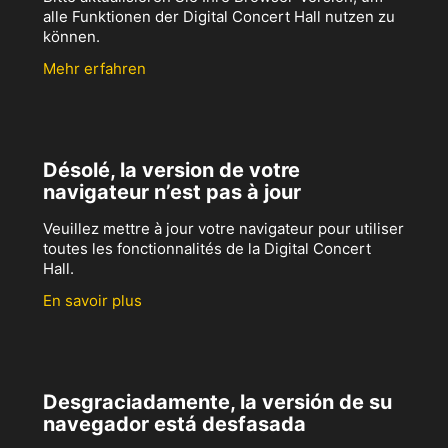
alle Funktionen der Digital Concert Hall nutzen zu
können.
Mehr erfahren
Désolé, la version de votre
navigateur n’est pas à jour
Veuillez mettre à jour votre navigateur pour utiliser
toutes les fonctionnalités de la Digital Concert
Hall.
En savoir plus
Desgraciadamente, la versión de su
navegador está desfasada