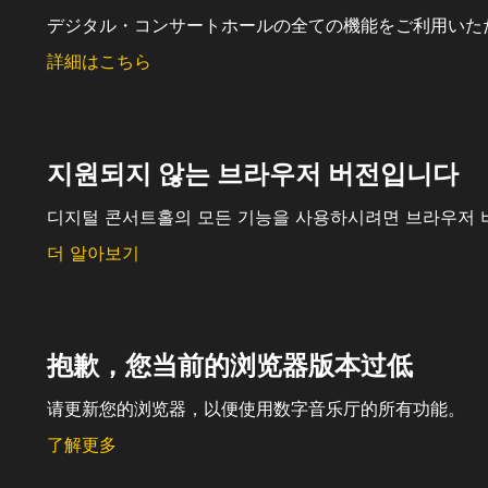
デジタル・コンサートホールの全ての機能をご利用いた
詳細はこちら
지원되지 않는 브라우저 버전입니다
디지털 콘서트홀의 모든 기능을 사용하시려면 브라우저 
더 알아보기
抱歉，您当前的浏览器版本过低
请更新您的浏览器，以便使用数字音乐厅的所有功能。
了解更多