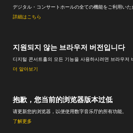
デジタル・コンサートホールの全ての機能をご利用いた
詳細はこちら
지원되지 않는 브라우저 버전입니다
디지털 콘서트홀의 모든 기능을 사용하시려면 브라우저 
더 알아보기
抱歉，您当前的浏览器版本过低
请更新您的浏览器，以便使用数字音乐厅的所有功能。
了解更多