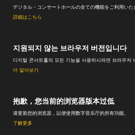
デジタル・コンサートホールの全ての機能をご利用いた
詳細はこちら
지원되지 않는 브라우저 버전입니다
디지털 콘서트홀의 모든 기능을 사용하시려면 브라우저 
더 알아보기
抱歉，您当前的浏览器版本过低
请更新您的浏览器，以便使用数字音乐厅的所有功能。
了解更多