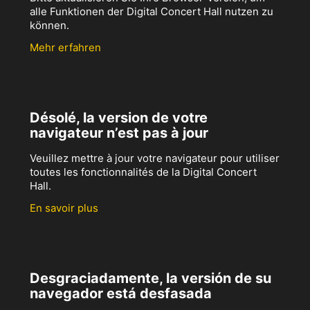
alle Funktionen der Digital Concert Hall nutzen zu
können.
Mehr erfahren
Désolé, la version de votre
navigateur n’est pas à jour
Veuillez mettre à jour votre navigateur pour utiliser
toutes les fonctionnalités de la Digital Concert
Hall.
En savoir plus
Desgraciadamente, la versión de su
navegador está desfasada