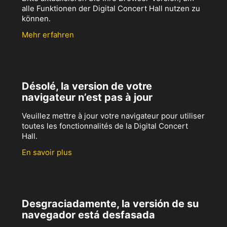
alle Funktionen der Digital Concert Hall nutzen zu
können.
Mehr erfahren
Désolé, la version de votre
navigateur n’est pas à jour
Veuillez mettre à jour votre navigateur pour utiliser
toutes les fonctionnalités de la Digital Concert
Hall.
En savoir plus
Desgraciadamente, la versión de su
navegador está desfasada