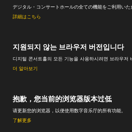
デジタル・コンサートホールの全ての機能をご利用いた
詳細はこちら
지원되지 않는 브라우저 버전입니다
디지털 콘서트홀의 모든 기능을 사용하시려면 브라우저 
더 알아보기
抱歉，您当前的浏览器版本过低
请更新您的浏览器，以便使用数字音乐厅的所有功能。
了解更多