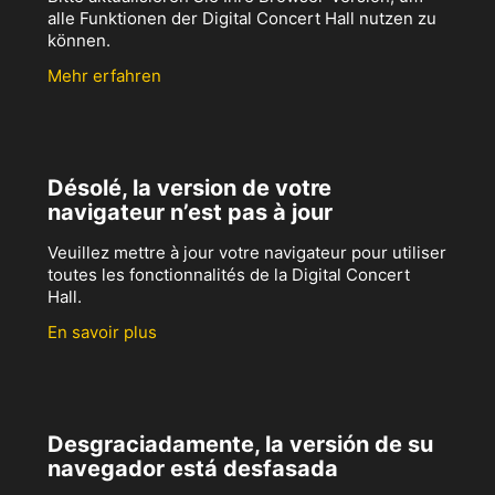
alle Funktionen der Digital Concert Hall nutzen zu
können.
Mehr erfahren
Désolé, la version de votre
navigateur n’est pas à jour
Veuillez mettre à jour votre navigateur pour utiliser
toutes les fonctionnalités de la Digital Concert
Hall.
En savoir plus
Desgraciadamente, la versión de su
navegador está desfasada