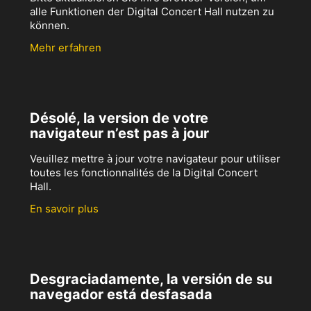
alle Funktionen der Digital Concert Hall nutzen zu
können.
Mehr erfahren
Désolé, la version de votre
navigateur n’est pas à jour
Veuillez mettre à jour votre navigateur pour utiliser
toutes les fonctionnalités de la Digital Concert
Hall.
En savoir plus
Desgraciadamente, la versión de su
navegador está desfasada