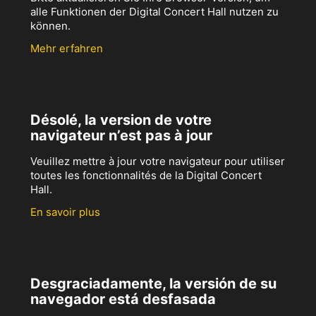
alle Funktionen der Digital Concert Hall nutzen zu
können.
Mehr erfahren
Désolé, la version de votre
navigateur n’est pas à jour
Veuillez mettre à jour votre navigateur pour utiliser
toutes les fonctionnalités de la Digital Concert
Hall.
En savoir plus
Desgraciadamente, la versión de su
navegador está desfasada