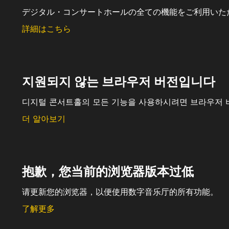
デジタル・コンサートホールの全ての機能をご利用いた
詳細はこちら
지원되지 않는 브라우저 버전입니다
디지털 콘서트홀의 모든 기능을 사용하시려면 브라우저 
더 알아보기
抱歉，您当前的浏览器版本过低
请更新您的浏览器，以便使用数字音乐厅的所有功能。
了解更多