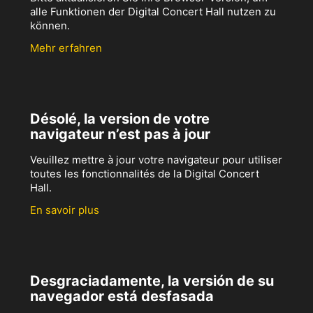
alle Funktionen der Digital Concert Hall nutzen zu
können.
Mehr erfahren
Désolé, la version de votre
navigateur n’est pas à jour
Veuillez mettre à jour votre navigateur pour utiliser
toutes les fonctionnalités de la Digital Concert
Hall.
En savoir plus
Desgraciadamente, la versión de su
navegador está desfasada