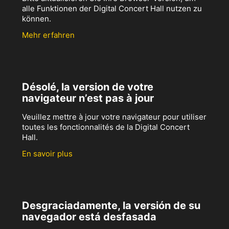
alle Funktionen der Digital Concert Hall nutzen zu
können.
Mehr erfahren
Désolé, la version de votre
navigateur n’est pas à jour
Veuillez mettre à jour votre navigateur pour utiliser
toutes les fonctionnalités de la Digital Concert
Hall.
En savoir plus
Desgraciadamente, la versión de su
navegador está desfasada