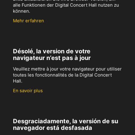
alle Funktionen der Digital Concert Hall nutzen zu
können.
Mehr erfahren
Désolé, la version de votre
navigateur n’est pas à jour
Veuillez mettre à jour votre navigateur pour utiliser
toutes les fonctionnalités de la Digital Concert
Hall.
En savoir plus
Desgraciadamente, la versión de su
navegador está desfasada